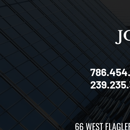
J
786.454
239.235
66 WEST FLAGLER 