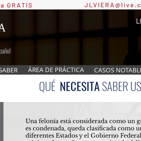
JLVIERA@live.
ta GRATIS
L
A
pañol
ÁREA DE PRÁCTICA
SABER
CASOS NOTABL
QUÉ
NECESITA
SABER US
Una felonía está considerada como un g
es condenada, queda clasificada como un
diferentes Estados y el Gobierno Feder