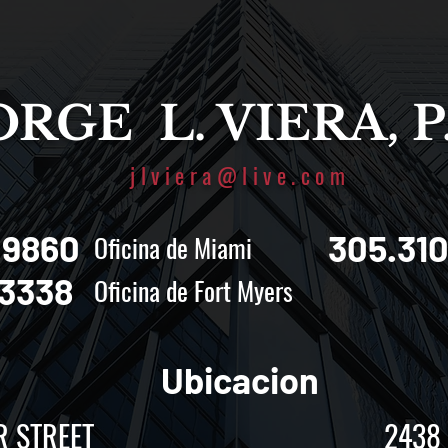
ORGE L. VIERA, P
jlviera@live.com
.9860
305.31
Oficina de Miami
.3338
Oficina de Fort Myers
Ubicacion
STREET
2438 F